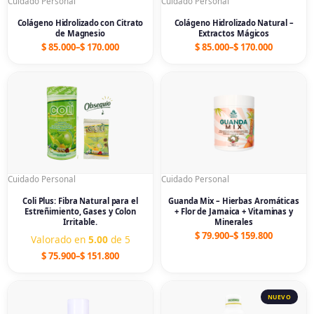
Cuidado Personal
Cuidado Personal
Colágeno Hidrolizado con Citrato
Colágeno Hidrolizado Natural –
de Magnesio
Extractos Mágicos
$
85.000
–
$
170.000
$
85.000
–
$
170.000
Price
Price
range:
range:
$ 75.900
$ 79.900
through
through
$ 151.800
$ 159.800
Cuidado Personal
Cuidado Personal
Coli Plus: Fibra Natural para el
Guanda Mix – Hierbas Aromáticas
Estreñimiento, Gases y Colon
+ Flor de Jamaica + Vitaminas y
Irritable.
Minerales
$
79.900
–
$
159.800
Valorado en
5.00
de 5
$
75.900
–
$
151.800
Price
Price
range:
range:
$ 75.900
$ 75.900