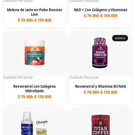
Cuidado Personal
Cuidado Personal
Melena de León en Polvo Booster
NAD + Con Colágeno y Vitaminas
Lion
$
79.900
–
$
159.800
$
79.900
–
$
159.800
Price
Price
range:
range:
$ 79.900
$ 79.900
through
through
$ 159.800
$ 159.800
Cuidado Personal
Cuidado Personal
Resveratrol con Colágeno
Resveratrol y Vitamina B3 NAD
Hidrolizado
$
79.900
–
$
159.800
$
79.900
–
$
159.800
Price
Price
range:
range:
$ 79.900
$ 99.900
through
through
$ 159.800
$ 199.800