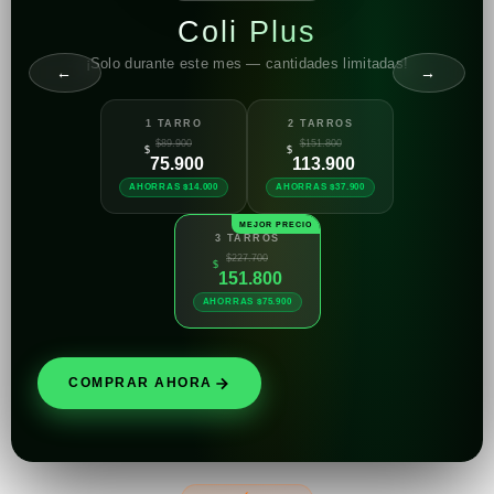
Coli Plus
¡Solo durante este mes — cantidades limitadas!
←
→
1 TARRO
2 TARROS
$89.900
$151.800
$
$
75.900
113.900
AHORRAS $14.000
AHORRAS $37.900
3 TARROS
$227.700
$
151.800
AHORRAS $75.900
COMPRAR AHORA