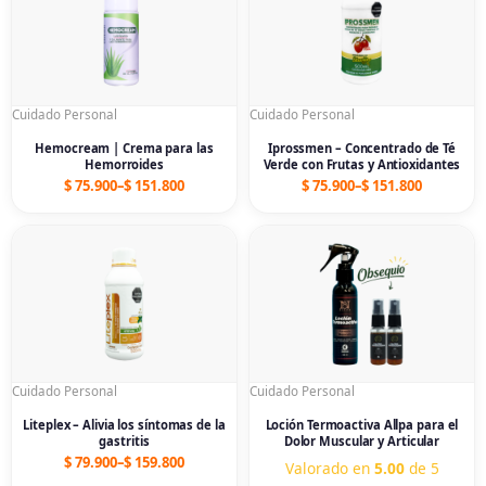
through
through
$ 151.800
$ 151.800
Cuidado Personal
Cuidado Personal
Hemocream | Crema para las
Iprossmen – Concentrado de Té
Hemorroides
Verde con Frutas y Antioxidantes
$
75.900
–
$
151.800
$
75.900
–
$
151.800
Price
Price
range:
range:
$ 79.900
$ 79.900
through
through
$ 159.800
$ 239.700
Cuidado Personal
Cuidado Personal
Liteplex – Alivia los síntomas de la
Loción Termoactiva Allpa para el
gastritis
Dolor Muscular y Articular
$
79.900
–
$
159.800
Valorado en
5.00
de 5