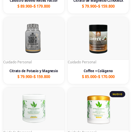
Calostro Bovino Resvis Factor
Citrato de Magnesio CITRAMIX
$
89.900
–
$
179.800
$
79.900
–
$
159.800
Price
Price
range:
range:
$ 79.900
$ 85.000
through
through
$ 159.800
$ 170.000
Cuidado Personal
Cuidado Personal
Citrato de Potasio y Magnesio
Coffee + Colágeno
$
79.900
–
$
159.800
$
85.000
–
$
170.000
Price
Price
range:
range:
$ 85.000
$ 85.000
through
through
$ 170.000
$ 170.000