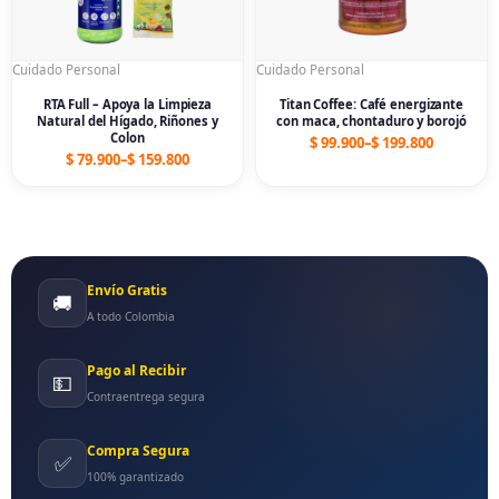
Cuidado Personal
Cuidado Personal
RTA Full – Apoya la Limpieza
Titan Coffee: Café energizante
Natural del Hígado, Riñones y
con maca, chontaduro y borojó
Colon
$
99.900
–
$
199.800
$
79.900
–
$
159.800
Envío Gratis
🚚
A todo Colombia
Pago al Recibir
💵
Contraentrega segura
Compra Segura
✅
100% garantizado