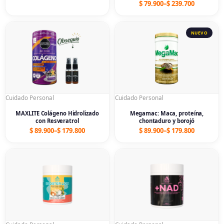
$
79.900
–
$
239.700
Price
Price
range:
range:
$ 89.900
$ 89.900
through
through
$ 179.800
$ 179.800
Cuidado Personal
Cuidado Personal
MAXLITE Colágeno Hidrolizado
Megamac: Maca, proteína,
con Resveratrol
chontaduro y borojó
$
89.900
–
$
179.800
$
89.900
–
$
179.800
Price
Price
range:
range:
$ 79.900
$ 79.900
through
through
$ 159.800
$ 159.800