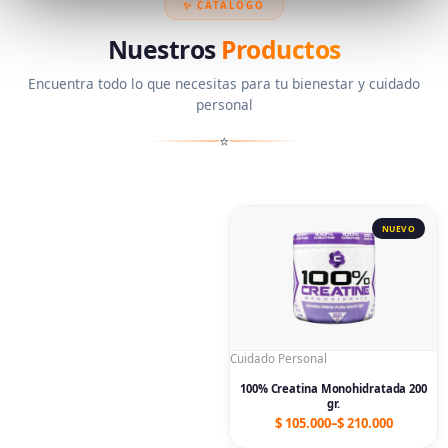
✨ CATÁLOGO
Nuestros
Productos
Encuentra todo lo que necesitas para tu bienestar y cuidado
personal
⭐
Price
range:
$ 105.000
through
$ 210.000
Cuidado Personal
100% Creatina Monohidratada 200
gr.
$
105.000
–
$
210.000