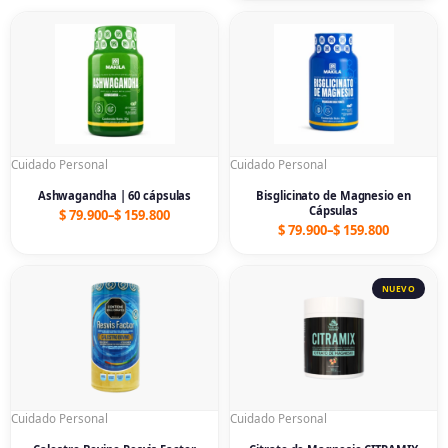
Price
Price
range:
range:
$ 79.900
$ 79.900
through
through
$ 159.800
$ 159.800
Cuidado Personal
Cuidado Personal
Ashwagandha | 60 cápsulas
Bisglicinato de Magnesio en
Cápsulas
$
79.900
–
$
159.800
$
79.900
–
$
159.800
Price
Price
range:
range:
$ 89.900
$ 79.900
through
through
$ 179.800
$ 159.800
Cuidado Personal
Cuidado Personal