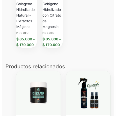
Colágeno
Colágeno
Hidrolizado
Hidrolizado
Natural –
con Citrato
Extractos
de
Mágicos
Magnesio
$
85.000
–
$
85.000
–
$
170.000
$
170.000
Productos relacionados
Price
Price
range:
range:
$ 79.900
$ 79.9
through
throug
$ 159.800
$ 239.