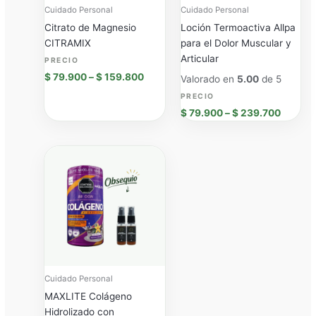
Cuidado Personal
Cuidado Personal
Citrato de Magnesio
Loción Termoactiva Allpa
CITRAMIX
para el Dolor Muscular y
Articular
$
79.900
–
$
159.800
Valorado en
5.00
de 5
$
79.900
–
$
239.700
Price
range:
$ 89.900
through
$ 179.800
Cuidado Personal
MAXLITE Colágeno
Hidrolizado con