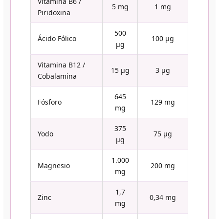
Vitamina B6 /
5 mg
1 mg
Piridoxina
500
Ácido Fólico
100 µg
µg
Vitamina B12 /
15 µg
3 µg
Cobalamina
645
Fósforo
129 mg
mg
375
Yodo
75 µg
µg
1.000
Magnesio
200 mg
mg
1,7
Zinc
0,34 mg
mg