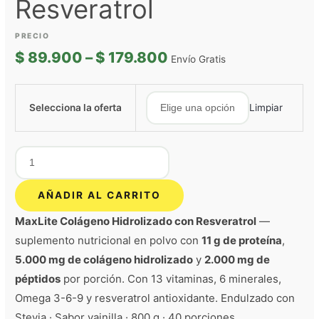
Resveratrol
$
89.900
–
$
179.800
Envío Gratis
Selecciona la oferta
Limpiar
AÑADIR AL CARRITO
MaxLite Colágeno Hidrolizado con Resveratrol
—
suplemento nutricional en polvo con
11 g de proteína
,
5.000 mg de colágeno hidrolizado
y
2.000 mg de
péptidos
por porción. Con 13 vitaminas, 6 minerales,
Omega 3-6-9 y resveratrol antioxidante. Endulzado con
Stevia · Sabor vainilla · 800 g · 40 porciones.