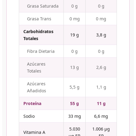
Grasa Saturada
0 g
0 g
Grasa Trans
0 mg
0 mg
Carbohidratos
19 g
3,8 g
Totales
Fibra Dietaria
0 g
0 g
Azúcares
13 g
2,6 g
Totales
Azúcares
5,5 g
1,1 g
Añadidos
Proteína
55 g
11 g
Sodio
33 mg
6,6 mg
5.030
1.006 µg
Vitamina A
µg ER
ER