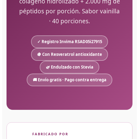
colágeno hidrolizado + 2.000 mg de
péptidos por porción. Sabor vainilla
· 40 porciones.
✓ Registro Invima RSAD05i27915
🍇 Con Resveratrol antioxidante
🌿 Endulzado con Stevia
🚚 Envío gratis · Pago contra entrega
FABRICADO POR