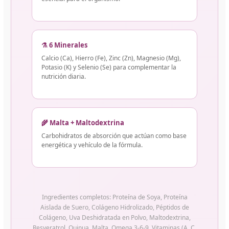
⚗️ 6 Minerales
Calcio (Ca), Hierro (Fe), Zinc (Zn), Magnesio (Mg),
Potasio (K) y Selenio (Se) para complementar la
nutrición diaria.
🌾 Malta + Maltodextrina
Carbohidratos de absorción que actúan como base
energética y vehículo de la fórmula.
Ingredientes completos: Proteína de Soya, Proteína
Aislada de Suero, Colágeno Hidrolizado, Péptidos de
Colágeno, Uva Deshidratada en Polvo, Maltodextrina,
Resveratrol, Quinua, Malta, Omega 3-6-9, Vitaminas (A, C,