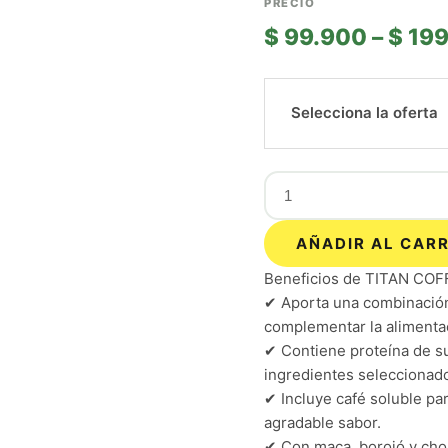
$
99.900
–
$
199
Selecciona la oferta
AÑADIR AL CAR
Beneficios de TITAN COF
✔ Aporta una combinación
complementar la alimentac
✔ Contiene proteína de s
ingredientes seleccionad
✔ Incluye café soluble par
agradable sabor.
✔ Con maca, borojó y cho