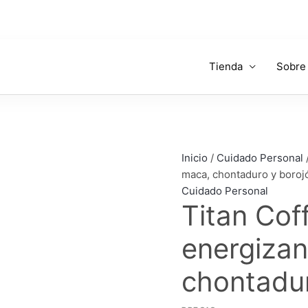
Tienda
Sobre
Titan
Coffee:
Café
energizante
Inicio
/
Cuidado Personal
con
maca, chontaduro y boroj
maca,
Cuidado Personal
chontaduro
Titan Cof
y
borojó
energizan
cantidad
chontadur