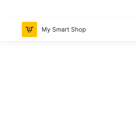
Ir
al
contenido
My Smart Shop