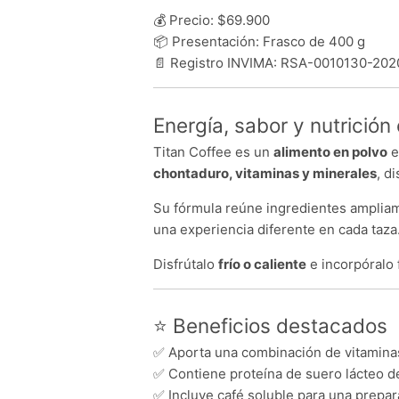
💰 Precio: $69.900
📦 Presentación: Frasco de 400 g
📄 Registro INVIMA: RSA-0010130-202
Energía, sabor y nutrición
Titan Coffee es un
alimento en polvo
e
chontaduro, vitaminas y minerales
, d
Su fórmula reúne ingredientes ampliam
una experiencia diferente en cada taza
Disfrútalo
frío o caliente
e incorpóralo 
⭐ Beneficios destacados
✅ Aporta una combinación de vitaminas
✅ Contiene proteína de suero lácteo de
✅ Incluye café soluble para una prepar