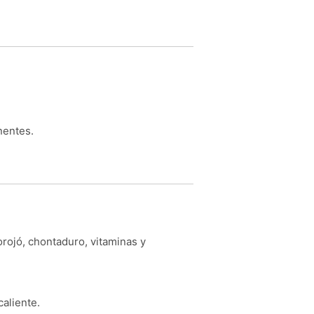
nentes.
orojó, chontaduro, vitaminas y
aliente.