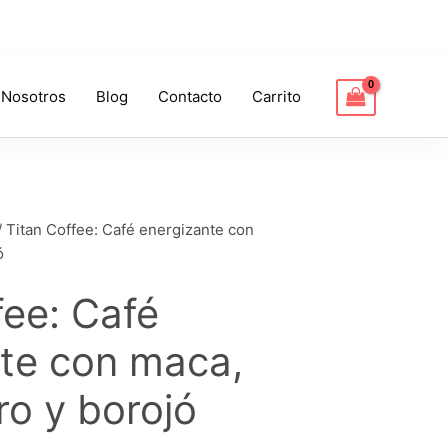
 Nosotros
Blog
Contacto
Carrito
Price
range:
$ 99.900
/ Titan Coffee: Café energizante con
ó
through
fee: Café
$ 199.800
te con maca,
o y borojó