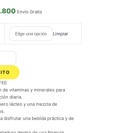
.800
Envío Gratis
Limpiar
RITO
FEE
 de vitaminas y minerales para
ión diaria.
uero lácteo y una mezcla de
os.
a disfrutar una bebida práctica y de
ntaduro dentro de una fórmula