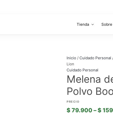
Tienda
Sobre
Melena
de
León
en
Inicio
/
Cuidado Personal
Polvo
Lion
Booster
Cuidado Personal
Lion
Melena d
cantidad
Polvo Boo
$
79.900
–
$
159