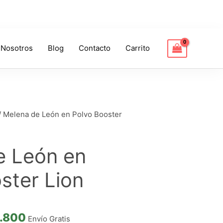
 Nosotros
Blog
Contacto
Carrito
Price
range:
$ 79.900
/ Melena de León en Polvo Booster
through
e León en
$ 159.800
ster Lion
.800
Envío Gratis