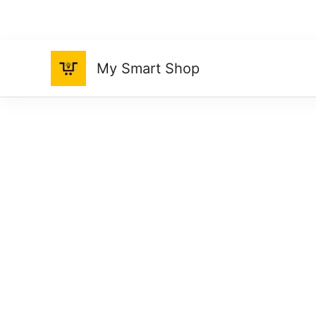
Ir
al
contenido
My Smart Shop