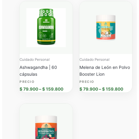
Price
Price
range:
range:
$ 79.900
$ 79.9
through
throug
$ 159.800
$ 159.
Cuidado Personal
Cuidado Personal
Ashwagandha | 60
Melena de León en Polvo
cápsulas
Booster Lion
$
79.900
–
$
159.800
$
79.900
–
$
159.800
Price
range:
$ 79.900
through
$ 159.800