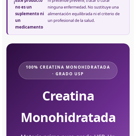
Este producto
ni pretende prevenir, tratar o curar
ℹ️
no es un
ninguna enfermedad. No sustituye una
suplemento ni
alimentación equilibrada ni el criterio de
un
un profesional de la salud.
medicamento
100% CREATINA MONOHIDRATADA
· GRADO USP
Creatina
Monohidratada