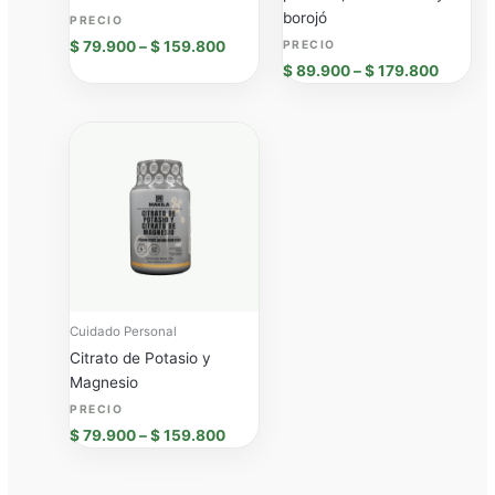
borojó
$
79.900
–
$
159.800
$
89.900
–
$
179.800
Price
range:
$ 79.900
through
$ 159.800
Cuidado Personal
Citrato de Potasio y
Magnesio
$
79.900
–
$
159.800