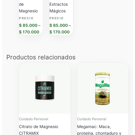
de
Extractos
Magnesio
Mágicos
$
85.000
–
$
85.000
–
$
170.000
$
170.000
Productos relacionados
Price
Price
range:
range:
$ 79.900
$ 89.9
through
throug
$ 159.800
$ 179.8
Cuidado Personal
Cuidado Personal
Citrato de Magnesio
Megamac: Maca,
CITRAMIX
proteína, chontaduro y