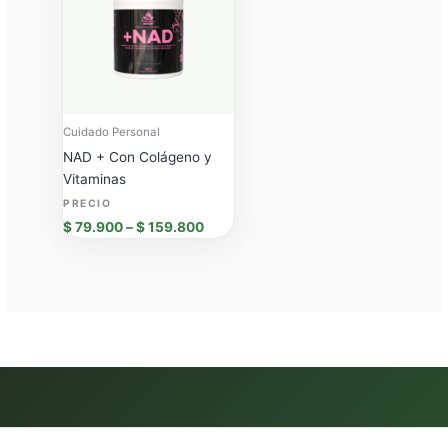
through
$ 159.800
Cuidado Personal
NAD + Con Colágeno y
Vitaminas
$
79.900
–
$
159.800