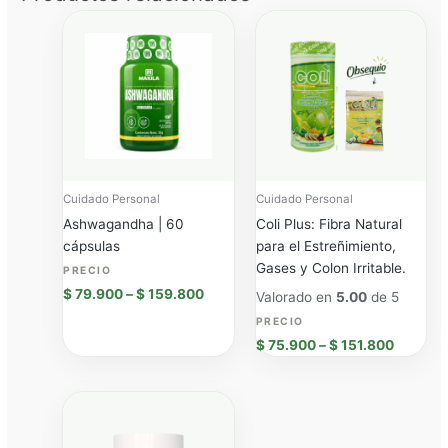
Price
Price
range:
range:
$ 79.900
$ 75.90
through
through
$ 159.800
$ 151.8
Cuidado Personal
Cuidado Personal
Ashwagandha | 60
Coli Plus: Fibra Natural
cápsulas
para el Estreñimiento,
Gases y Colon Irritable.
$
79.900
–
$
159.800
Valorado en
5.00
de 5
$
75.900
–
$
151.800
Price
range:
$ 79.900