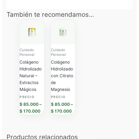
También te recomendamos…
Price
Price
range:
range:
$ 85.000
$ 85.000
through
through
$ 170.000
$ 170.000
Cuidado
Cuidado
Personal
Personal
Colágeno
Colágeno
Hidrolizado
Hidrolizado
Natural –
con Citrato
Extractos
de
Mágicos
Magnesio
$
85.000
–
$
85.000
–
$
170.000
$
170.000
Productos relacionados