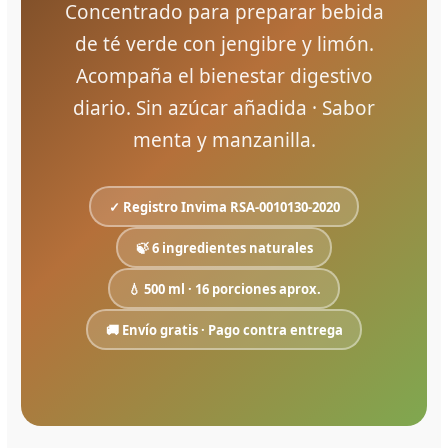
Concentrado para preparar bebida
de té verde con jengibre y limón.
Acompaña el bienestar digestivo
diario. Sin azúcar añadida · Sabor
menta y manzanilla.
✓ Registro Invima RSA-0010130-2020
🍃 6 ingredientes naturales
💧 500 ml · 16 porciones aprox.
🚚 Envío gratis · Pago contra entrega