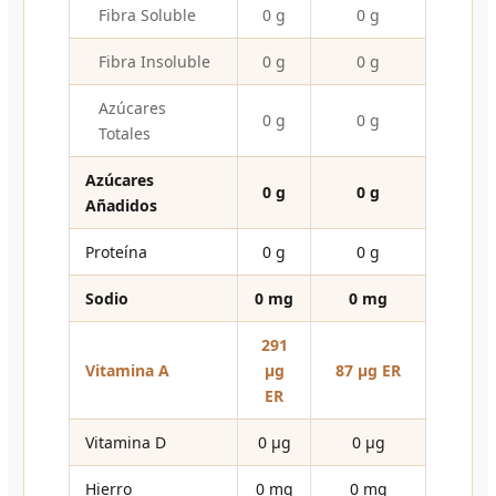
Fibra Soluble
0 g
0 g
Fibra Insoluble
0 g
0 g
Azúcares
0 g
0 g
Totales
Azúcares
0 g
0 g
Añadidos
Proteína
0 g
0 g
Sodio
0 mg
0 mg
291
Vitamina A
µg
87 µg ER
ER
Vitamina D
0 µg
0 µg
Hierro
0 mg
0 mg