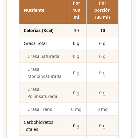
Por
Por
Nutriente
100
porción
ml
(30 ml)
Calorías (Kcal)
30
10
Grasa Total
0 g
0 g
Grasa Saturada
0 g
0 g
Grasa
0 g
0 g
Monoinsaturada
Grasa
0 g
0 g
Poliinsaturada
Grasa Trans
0 mg
0 mg
Carbohidratos
0 g
0 g
Totales