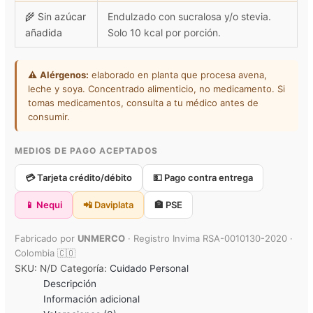
🌾 Sin azúcar
Endulzado con sucralosa y/o stevia.
añadida
Solo 10 kcal por porción.
⚠️
Alérgenos:
elaborado en planta que procesa avena,
leche y soya. Concentrado alimenticio, no medicamento. Si
tomas medicamentos, consulta a tu médico antes de
consumir.
MEDIOS DE PAGO ACEPTADOS
💳 Tarjeta crédito/débito
💵 Pago contra entrega
📱 Nequi
📲 Daviplata
🏦 PSE
Fabricado por
UNMERCO
· Registro Invima RSA-0010130-2020 ·
Colombia 🇨🇴
SKU:
N/D
Categoría:
Cuidado Personal
Descripción
Información adicional