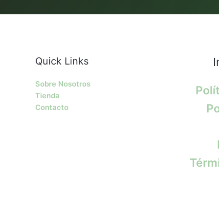
Quick Links
I
Sobre Nosotros
Polí
Tienda
Po
Contacto
Térmi