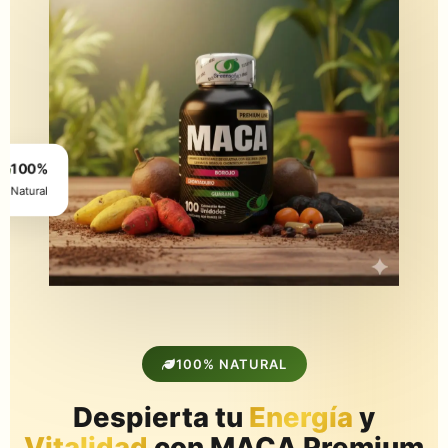
100%
Natural
100% NATURAL
Despierta tu
Energía
y
Vitalidad
con MACA Premium