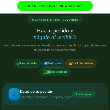
¡HACER PEDIDO POR WHATSAPP!
📦
CONTRA ENTREGA · COLOMBIA
Haz tu pedido y
págalo al recibirlo
Completa el formulario con tus datos de envío. Recibirás tu pedido en casa
sin pagar nada por adelantado.
✅
🚚
📅
Pago al recibir
Envío gratis
2 a 5 días hábiles
🇨🇴
Todo Colombia
Datos de tu pedido
📋
🔒 100% seguro
Completa el formulario · Es rápido y seguro