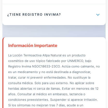
La garantía cubre casos en que el producto llegue en mal estado
(roto, dañado, destapado o vencido). Como ocurre con cualquier
¿TIENE REGISTRO INVIMA?
producto cosmético, los resultados varían según cada persona,
ya que cada cuerpo responde de manera diferente.
Sí. Cuenta con Registro Invima NSOC18633-23CO, fabricado por
UNMERCO. Puedes verificarlo en
consultaregistro.invima.gov.co
.
Información Importante
La Loción Termoactiva Allpa Natural es un producto
cosmético de uso tópico fabricado por UNMERCO, bajo
Registro Invima NSOC18633-23CO. Actúa como calmante, no
es un medicamento y no está destinada a diagnosticar,
tratar, curar ni prevenir enfermedades. No sustituye la
consulta médica. Solo para uso externo. No aplicar sobre
heridas abiertas ni cerca de llamas. Evitar en menores de 12
años. Consultar al médico en embarazo, lactancia o
condiciones preexistentes. Suspender si aparece irritación.
Si los síntomas no mejoran tras 7 días, acude a un