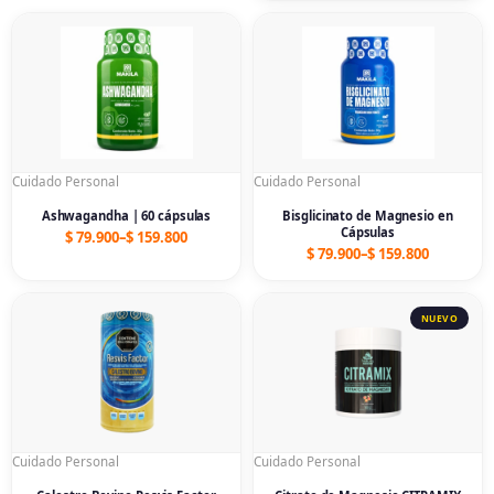
Price
Price
range:
range:
$ 79.900
$ 79.900
through
through
$ 159.800
$ 159.800
Cuidado Personal
Cuidado Personal
Ashwagandha | 60 cápsulas
Bisglicinato de Magnesio en
Cápsulas
$
79.900
–
$
159.800
$
79.900
–
$
159.800
Price
Price
range:
range:
$ 89.900
$ 79.900
through
through
$ 179.800
$ 159.800
Cuidado Personal
Cuidado Personal