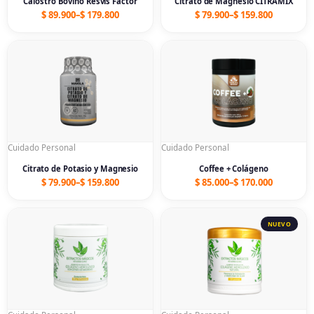
Calostro Bovino Resvis Factor
Citrato de Magnesio CITRAMIX
$
89.900
–
$
179.800
$
79.900
–
$
159.800
Price
Price
range:
range:
$ 79.900
$ 85.000
through
through
$ 159.800
$ 170.000
Cuidado Personal
Cuidado Personal
Citrato de Potasio y Magnesio
Coffee + Colágeno
$
79.900
–
$
159.800
$
85.000
–
$
170.000
Price
Price
range:
range:
$ 85.000
$ 85.000
through
through
$ 170.000
$ 170.000