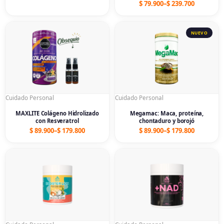
$
79.900
–
$
239.700
Price
Price
range:
range:
$ 89.900
$ 89.900
through
through
$ 179.800
$ 179.800
Cuidado Personal
Cuidado Personal
MAXLITE Colágeno Hidrolizado
Megamac: Maca, proteína,
con Resveratrol
chontaduro y borojó
$
89.900
–
$
179.800
$
89.900
–
$
179.800
Price
Price
range:
range:
$ 79.900
$ 79.900
through
through
$ 159.800
$ 159.800