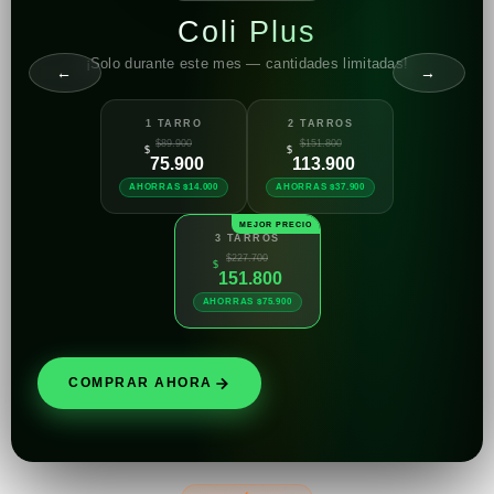
Coli Plus
¡Solo durante este mes — cantidades limitadas!
←
→
1 TARRO
2 TARROS
$89.900
$151.800
$
$
75.900
113.900
AHORRAS $14.000
AHORRAS $37.900
3 TARROS
$227.700
$
151.800
AHORRAS $75.900
COMPRAR AHORA