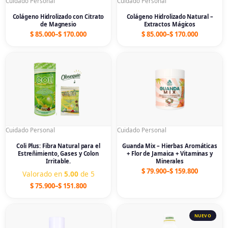
Cuidado Personal
Cuidado Personal
Colágeno Hidrolizado con Citrato
Colágeno Hidrolizado Natural –
de Magnesio
Extractos Mágicos
$
85.000
–
$
170.000
$
85.000
–
$
170.000
Price
Price
range:
range:
$ 75.900
$ 79.900
through
through
$ 151.800
$ 159.800
Cuidado Personal
Cuidado Personal
Coli Plus: Fibra Natural para el
Guanda Mix – Hierbas Aromáticas
Estreñimiento, Gases y Colon
+ Flor de Jamaica + Vitaminas y
Irritable.
Minerales
$
79.900
–
$
159.800
Valorado en
5.00
de 5
$
75.900
–
$
151.800
Price
Price
range:
range:
$ 75.900
$ 75.900