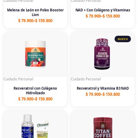
Cuidado Personal
Cuidado Personal
Melena de León en Polvo Booster
NAD + Con Colágeno y Vitaminas
Lion
$
79.900
–
$
159.800
$
79.900
–
$
159.800
Price
Price
range:
range:
$ 79.900
$ 79.900
through
through
$ 159.800
$ 159.800
Cuidado Personal
Cuidado Personal
Resveratrol con Colágeno
Resveratrol y Vitamina B3 NAD
Hidrolizado
$
79.900
–
$
159.800
$
79.900
–
$
159.800
Price
Price
range:
range:
$ 79.900
$ 99.900
through
through
$ 159.800
$ 199.800