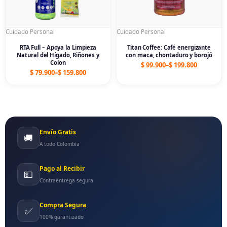
Cuidado Personal
Cuidado Personal
RTA Full – Apoya la Limpieza
Titan Coffee: Café energizante
Natural del Hígado, Riñones y
con maca, chontaduro y borojó
Colon
$
99.900
–
$
199.800
$
79.900
–
$
159.800
Envío Gratis
🚚
A todo Colombia
Pago al Recibir
💵
Contraentrega segura
Compra Segura
✅
100% garantizado