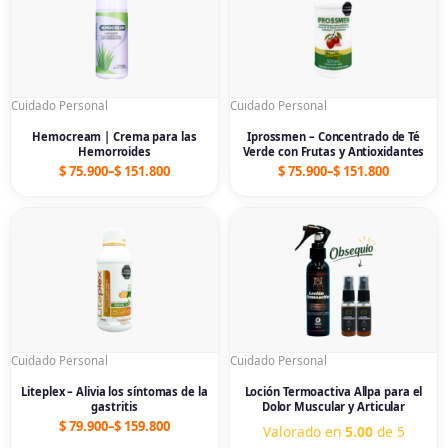
through
through
$ 151.800
$ 151.800
Cuidado Personal
Cuidado Personal
Hemocream | Crema para las
Iprossmen – Concentrado de Té
Hemorroides
Verde con Frutas y Antioxidantes
$
75.900
–
$
151.800
$
75.900
–
$
151.800
Price
Price
range:
range:
$ 79.900
$ 79.900
through
through
$ 159.800
$ 239.700
Cuidado Personal
Cuidado Personal
Liteplex – Alivia los síntomas de la
Loción Termoactiva Allpa para el
gastritis
Dolor Muscular y Articular
$
79.900
–
$
159.800
Valorado en
5.00
de 5