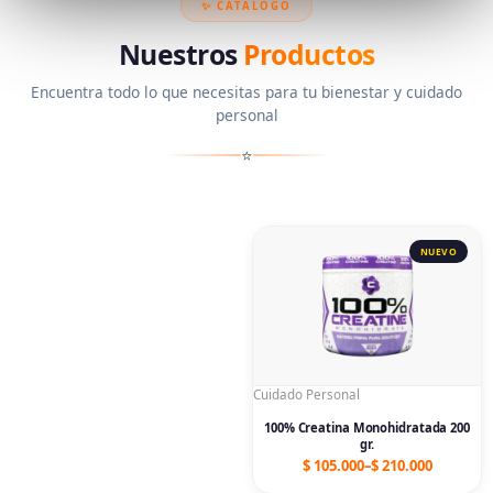
✨ CATÁLOGO
Nuestros
Productos
Encuentra todo lo que necesitas para tu bienestar y cuidado
personal
⭐
Price
range:
$ 105.000
through
$ 210.000
Cuidado Personal
100% Creatina Monohidratada 200
gr.
$
105.000
–
$
210.000